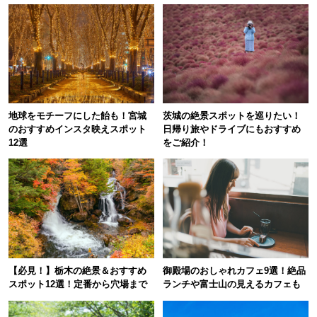
地球をモチーフにした飴も！宮城
茨城の絶景スポットを巡りたい！
のおすすめインスタ映えスポット
日帰り旅やドライブにもおすすめ
12選
をご紹介！
【必見！】 栃木の絶景＆おすすめ
御殿場のおしゃれカフェ9選！絶品
スポット12選！定番から穴場まで
ランチや富士山の見えるカフェも