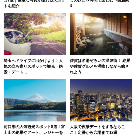
コ7選｜素敵な写真が撮れるスポッ
しのひとり時間で楽しむ下呂温泉
トを紹介
&...
埼玉へドライブに出かけよう！人
佐賀は名湯ぞろいの温泉街！ 絶景
気の立ち寄りスポットで観光・絶
や佐賀グルメを満喫しながら癒さ
景・デート...
れよう
河口湖の人気観光スポット8選！富
大阪で夜景デートをするならこ
士山の絶景やアート、レジャーを
こ！定番から穴場まで12選