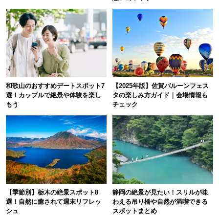
和歌山のおすすめデートスポット7
【2025年版】佐賀バルーンフェス
選！カップルで絶景や体験を楽し
タの楽しみ方ガイド｜会場情報も
もう
チェック
【季節別】栃木の絶景スポット8
静岡の絶景が見たい！スリルが味
選！自然に癒されて週末リフレッ
わえる吊り橋や自然が満喫できる
シュ
スポットまとめ