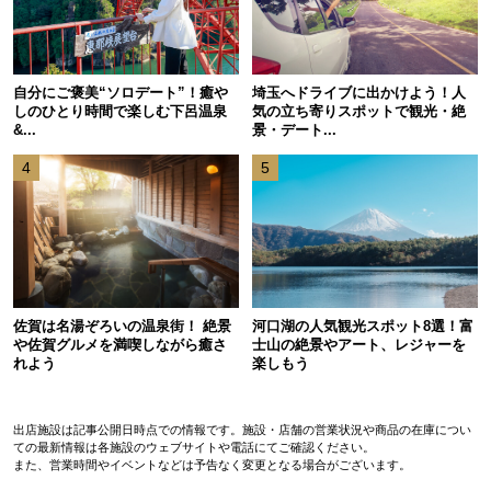
自分にご褒美“ソロデート”！癒や
埼玉へドライブに出かけよう！人
しのひとり時間で楽しむ下呂温泉
気の立ち寄りスポットで観光・絶
&...
景・デート...
4
5
佐賀は名湯ぞろいの温泉街！ 絶景
河口湖の人気観光スポット8選！富
や佐賀グルメを満喫しながら癒さ
士山の絶景やアート、レジャーを
れよう
楽しもう
出店施設は記事公開日時点での情報です。施設・店舗の営業状況や商品の在庫につい
ての最新情報は各施設のウェブサイトや電話にてご確認ください。
また、営業時間やイベントなどは予告なく変更となる場合がございます。