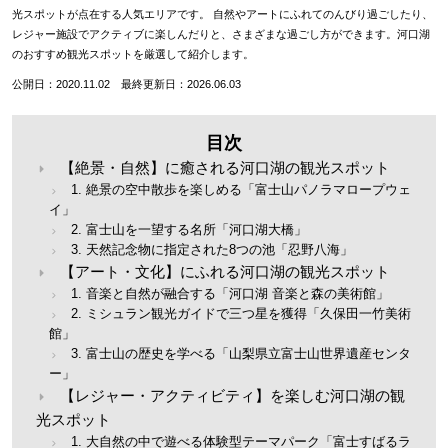
光スポットが点在する人気エリアです。 自然やアートにふれてのんびり過ごしたり、
レジャー施設でアクティブに楽しんだりと、さまざまな過ごし方ができます。河口湖
のおすすめ観光スポットを厳選して紹介します。
公開日：2020.11.02 最終更新日：2026.06.03
目次
【絶景・自然】に癒される河口湖の観光スポット
1. 絶景の空中散歩を楽しめる「富士山パノラマロープウェ
イ」
2. 富士山を一望する名所「河口湖大橋」
3. 天然記念物に指定された8つの池「忍野八海」
【アート・文化】にふれる河口湖の観光スポット
1. 音楽と自然が融合する「河口湖 音楽と森の美術館」
2. ミシュラン観光ガイドで三つ星を獲得「久保田一竹美術
館」
3. 富士山の歴史を学べる「山梨県立富士山世界遺産センタ
ー」
【レジャー・アクティビティ】を楽しむ河口湖の観
光スポット
1. 大自然の中で遊べる体験型テーマパーク「富士すばるラ