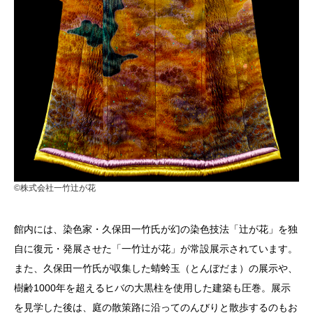
©株式会社一竹辻が花
館内には、染色家・久保田一竹氏が幻の染色技法「辻が花」を独
自に復元・発展させた「一竹辻が花」が常設展示されています。
また、久保田一竹氏が収集した蜻蛉玉（とんぼだま）の展示や、
樹齢1000年を超えるヒバの大黒柱を使用した建築も圧巻。展示
を見学した後は、庭の散策路に沿ってのんびりと散歩するのもお