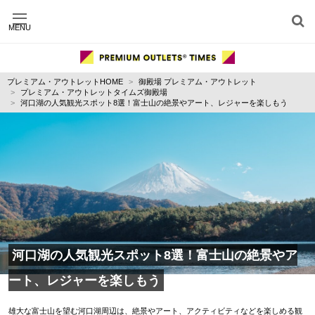
MENU
施設別に記事を探す
ジャンル別に記事を探す
プレミアム・アウトレットHOME
御殿場 プレミアム・アウトレット
運営会社
プレミアム・アウトレットタイムズ御殿場
利用規約
河口湖の人気観光スポット8選！富士山の絶景やアート、レジャーを楽しもう
プライバシーポリシー
お問い合わせ
河口湖の人気観光スポット8選！富士山の絶景やア
ート、レジャーを楽しもう
雄大な富士山を望む河口湖周辺は、絶景やアート、アクティビティなどを楽しめる観