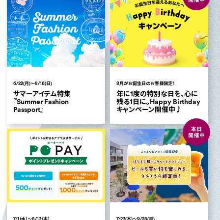
6/22(月)～8/16(日)
8月がお誕生日のお客様限定！
サマーアイテム特集
年に1度の特別な日を、心に
『Summer Fashion
残る1日に。Happy Birthday
Passport』
キャンペーン開催中♪
7/1（水）～8/13（木）
7/23(木)～9/28(月)