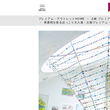
MENU
施設別に記事を探す
ジ
プレミアム・アウトレットHOME
土岐 プレミ
美濃焼を巡るほっこり大人旅：土岐プレミアム
御殿場
りんくう
佐野
鳥栖
土岐
神戸三田
仙台泉
あみ
酒々井
ふかや花園
特集
運営会社
利