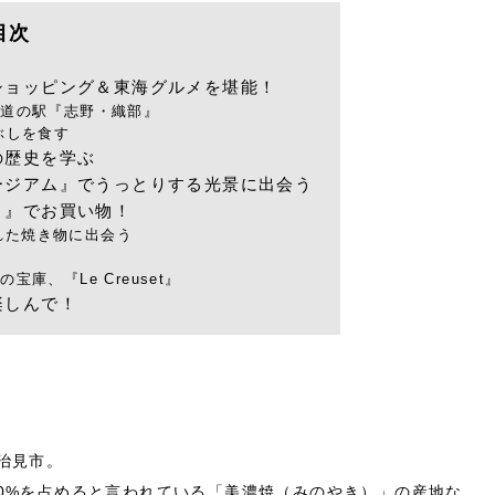
目次
ショッピング＆東海グルメを堪能！
る道の駅『志野・織部』
ぶしを食す
の歴史を学ぶ
ージアム』でうっとりする光景に出会う
ト』でお買い物！
洗練された焼き物に出会う
庫、『Le Creuset』
楽しんで！
治見市。
0%を占めると言われている「美濃焼（みのやき）」の産地な