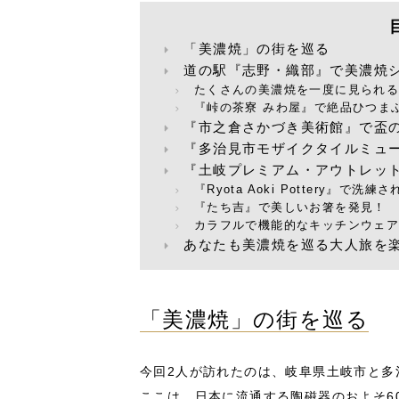
「美濃焼」の街を巡る
道の駅『志野・織部』で美濃焼
たくさんの美濃焼を一度に見られ
『峠の茶寮 みわ屋』で絶品ひつま
『市之倉さかづき美術館』で盃
『多治見市モザイクタイルミュ
『土岐プレミアム・アウトレッ
『Ryota Aoki Pottery』で
『たち吉』で美しいお箸を発見！
カラフルで機能的なキッチンウェアの宝
あなたも美濃焼を巡る大人旅を
「美濃焼」の街を巡る
今回2人が訪れたのは、岐阜県土岐市と多
ここは、日本に流通する陶磁器のおよそ6