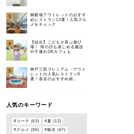
御殿場アウトレットのおすす
3
めレストラン12選！人気グル
メをチェック
【仙台】こどもが喜ぶ遊び
4
場！ 雨の日も楽しめる施設
や子連れOKカフェも
神戸三田プレミアム・アウト
5
レットの人気レストラン9
選！各店のおすすめ絶...
人気のキーワード
コーデ (63)
夏 (12)
グルメ (96)
観光 (67)