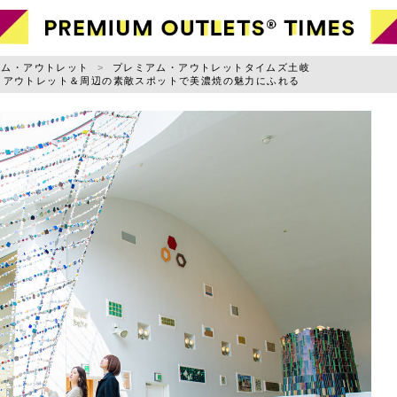
ャンル別に記事を探す
アム・アウトレット
プレミアム・アウトレットタイムズ土岐
・アウトレット＆周辺の素敵スポットで美濃焼の魅力にふれる
ファッション
小物
お出かけ
ライフスタイル
スポーツ・アウトドア
グルメ
ニュース
用規約