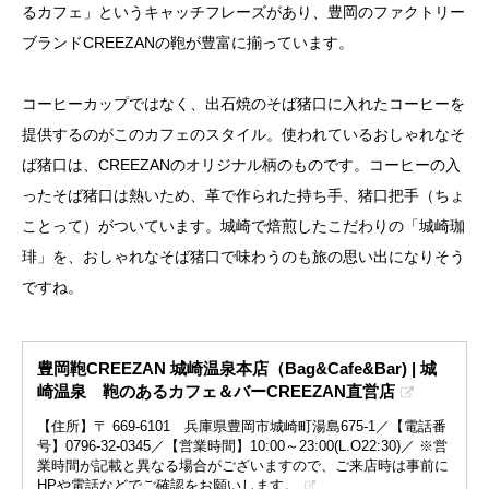
るカフェ」というキャッチフレーズがあり、豊岡のファクトリー
ブランドCREEZANの鞄が豊富に揃っています。
コーヒーカップではなく、出石焼のそば猪口に入れたコーヒーを
提供するのがこのカフェのスタイル。使われているおしゃれなそ
ば猪口は、CREEZANのオリジナル柄のものです。コーヒーの入
ったそば猪口は熱いため、革で作られた持ち手、猪口把手（ちょ
ことって）がついています。城崎で焙煎したこだわりの「城崎珈
琲」を、おしゃれなそば猪口で味わうのも旅の思い出になりそう
ですね。
豊岡鞄CREEZAN 城崎温泉本店（Bag&Cafe&Bar) | 城
崎温泉 鞄のあるカフェ＆バーCREEZAN直営店
【住所】〒 669-6101 兵庫県豊岡市城崎町湯島675-1／【電話番
号】0796-32-0345／【営業時間】10:00～23:00(L.O22:30)／ ※営
業時間が記載と異なる場合がございますので、ご来店時は事前に
HPや電話などでご確認をお願いします。