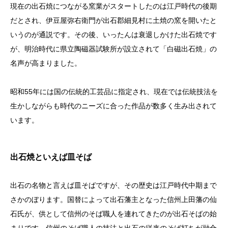
現在の出石焼につながる窯業がスタートしたのは江戸時代の後期
だとされ、伊豆屋弥右衛門が出石郡細見村に土焼の窯を開いたと
いうのが通説です。その後、いったんは衰退しかけた出石焼です
が、明治時代に県立陶磁器試験所が設立されて「白磁出石焼」の
名声が高まりました。
昭和55年には国の伝統的工芸品に指定され、現在では伝統技法を
生かしながらも時代のニーズに合った作品が数多く生み出されて
います。
出石焼といえば皿そば
出石の名物と言えば皿そばですが、その歴史は江戸時代中期まで
さかのぼります。国替によって出石藩主となった信州上田藩の仙
石氏が、供として信州のそば職人を連れてきたのが出石そばの始
まりです。信州のそば職人の技法と出石の従来のそば打ちが融合