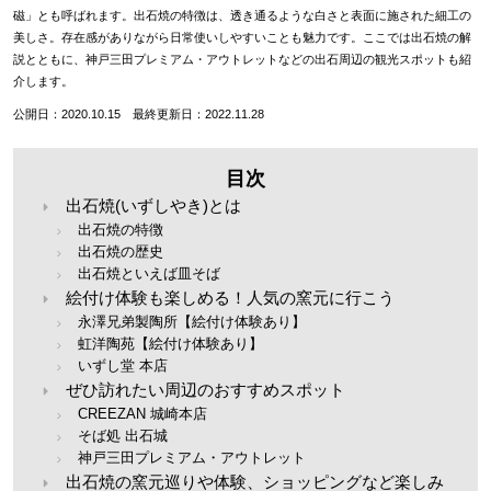
磁」とも呼ばれます。出石焼の特徴は、透き通るような白さと表面に施された細工の
美しさ。存在感がありながら日常使いしやすいことも魅力です。ここでは出石焼の解
説とともに、神戸三田プレミアム・アウトレットなどの出石周辺の観光スポットも紹
介します。
公開日：2020.10.15 最終更新日：2022.11.28
目次
出石焼(いずしやき)とは
出石焼の特徴
出石焼の歴史
出石焼といえば皿そば
絵付け体験も楽しめる！人気の窯元に行こう
永澤兄弟製陶所【絵付け体験あり】
虹洋陶苑【絵付け体験あり】
いずし堂 本店
ぜひ訪れたい周辺のおすすめスポット
CREEZAN 城崎本店
そば処 出石城
神戸三田プレミアム・アウトレット
出石焼の窯元巡りや体験、ショッピングなど楽しみ