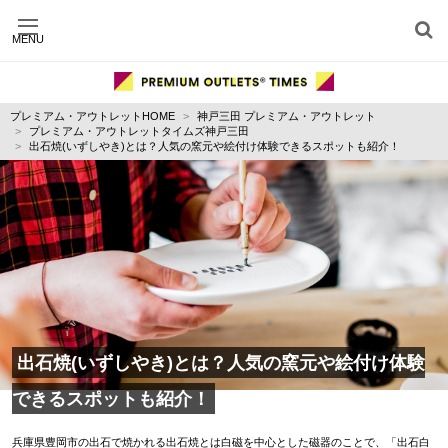
MENU
施設別に記事を探す
ジャンル別に記事を探す
プレミアム・アウトレットHOME
神戸三田 プレミアム・アウトレット
運営会社
プレミアム・アウトレットタイムズ神戸三田
利用規約
出石焼(いずしやき)とは？人気の窯元や絵付け体験できるスポットも紹介！
プライバシーポリシー
お問い合わせ
出石焼(いずしやき)とは？人気の窯元や絵付け体験
できるスポットも紹介！
兵庫県豊岡市の出石で焼かれる出石焼とは白磁を中心とした磁器のことで、「出石白