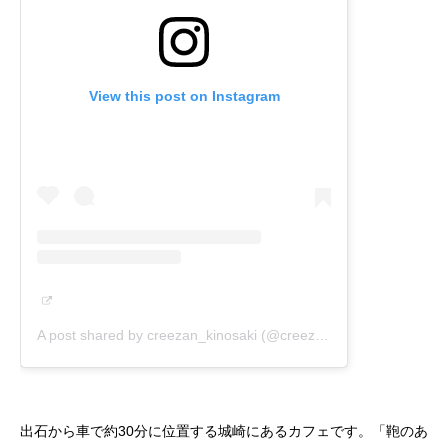
View this post on Instagram
A post shared by creezan_kinosaki (@creezan_kinosaki)
on
D
出石から車で約30分に位置する城崎にあるカフェです。「鞄のあ