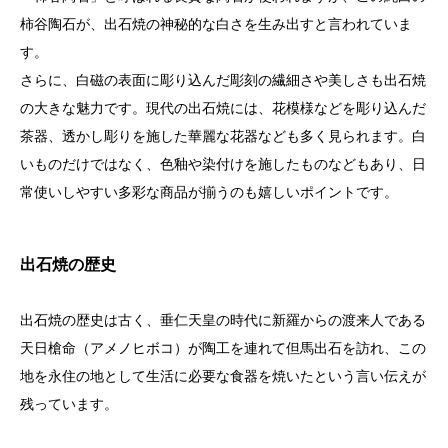
柿谷陶石が、出石焼の神秘的な白さを生み出すと言われていま
す。
さらに、白磁の表面に彫り込んだ彫刻の繊細さや美しさも出石焼
の大きな魅力です。現代の出石焼には、花模様などを彫り込んだ
茶器、透かし彫りを施した華麗な花器なども多く見られます。白
いものだけではなく、色釉や染付けを施したものなどもあり、日
常使いしやすい多彩な商品が揃うのも嬉しいポイントです。
出石焼の歴史
出石焼の歴史は古く、垂仁天皇の時代に新羅からの渡来人である
天日槍命（アメノヒボコ）が陶工を連れて但馬出石を訪れ、この
地を永住の地として生活に必要な食器を焼いたという言い伝えが
残っています。