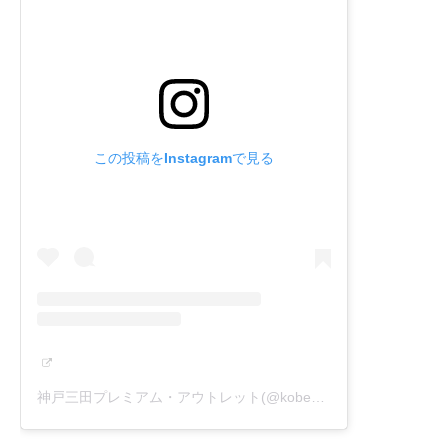
この投稿をInstagramで見る
神戸三田プレミアム・アウトレット(@kobesandapremiumoutlets)がシェアした投稿