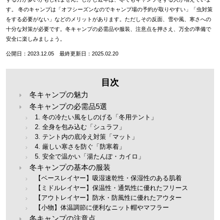
す。 冬のキャンプは「オフシーズンなのでキャンプ場の予約が取りやすい」「虫対策
をする必要がない」などのメリットがあります。ただしその反面、雪や風、寒さへの
十分な対策が必要です。冬キャンプの必需品や服装、注意点を押さえ、万全の準備で
安全に楽しみましょう。
公開日：2023.12.05 最終更新日：2025.02.20
目次
冬キャンプの魅力
冬キャンプの必需品5選
1. 冬の冷たい風をしのげる「冬用テント」
2. 全身を包み込む「シュラフ」
3. テント内の底冷え対策「マット」
4. 厳しい寒さを防ぐ「防寒着」
5. 安全で温かい「湯たんぽ・カイロ」
冬キャンプの基本の服装
【ベースレイヤー】吸湿速乾性・保湿性のある肌着
【ミドルレイヤー】保温性・通気性に優れたフリース
【アウトレイヤー】防水・防風性に優れたアウター
【小物】体温調節に便利なニット帽やマフラー
冬キャンプの注意点