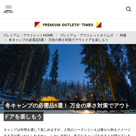
MENU
施設別に記事を探す
ジャンル別に記事を探す
プレミアム・アウトレットHOME
プレミアム・アウトレットタイムズ
特集
運営会社
冬キャンプの必需品5選！ 万全の寒さ対策でアウトドアを楽しもう
利用規約
プライバシーポリシー
お問い合わせ
冬キャンプの必需品5選！ 万全の寒さ対策でアウト
ドアを楽しもう
キャンプは年間を通して楽しめますが、人気のシーズンといえば春から秋をイメージ
する方が多いかもしれません。しかし近年は、冬でもキャンプをする人が増えていま