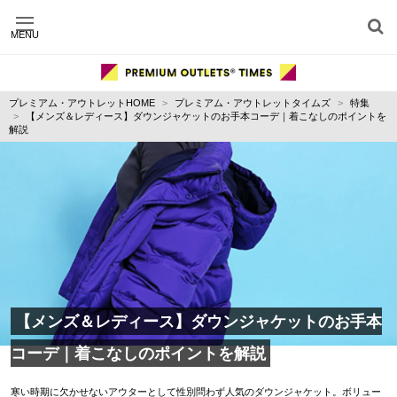
MENU
施設別に記事を探す
ジャンル別に記事を探す
プレミアム・アウトレットHOME
プレミアム・アウトレットタイムズ
特集
運営会社
【メンズ＆レディース】ダウンジャケットのお手本コーデ｜着こなしのポイントを
利用規約
解説
プライバシーポリシー
お問い合わせ
【メンズ＆レディース】ダウンジャケットのお手本
コーデ｜着こなしのポイントを解説
寒い時期に欠かせないアウターとして性別問わず人気のダウンジャケット。ボリュー