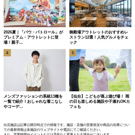
2026夏｜「パウ・パトロール」が
御殿場アウトレットのおすすめレ
プレミアム・アウトレットに登
ストラン12選！人気グルメをチェ
場！親子...
ック
4
5
メンズファッションの系統13種を
【仙台】こどもが喜ぶ遊び場！ 雨
一覧で紹介！おしゃれな着こなし
の日も楽しめる施設や子連れOKカ
やコーデ...
フェも
出店施設は記事公開日時点での情報です。施設・店舗の営業状況や商品の在庫につい
ての最新情報は各施設のウェブサイトや電話にてご確認ください。
また、営業時間やイベントなどは予告なく変更となる場合がございます。