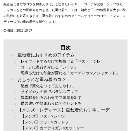
組み合わせ方やコツを押さえれば、こなれたレイヤードコーデが完成！シャツやカー
ディガンなどの羽織りものを使った重ね着コーデは、朝晩と日中の気温差が大きい秋
の気候にも対応できます。重ね着におすすめのアイテムやコーデのコツ、メンズ・レ
ディース別の重ね着例を紹介します。
公開日：2025.10.07
目次
重ね着におすすめのアイテム
レイヤードするだけで垢抜ける「ベスト／ジレ」
コーデに奥行きが出る「シャツ」
羽織るだけで印象が変わる「カーディガン／ジャケット」
おしゃれな重ね着のコツ
配色で変化をつけておしゃれに
サイズや丈の差でバランスアップ
異素材を組み合わせて立体感を出す
襟の違いで顔まわりにアクセントを
【メンズ・レディース】重ね着のお手本コーデ
【メンズ】ベスト×シャツ
【メンズ】ニット×カットソー
【メンズ】カーディガン×カットソー