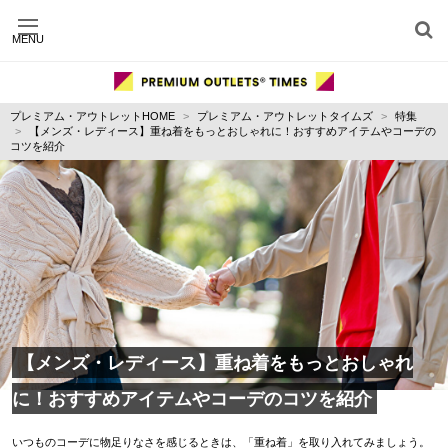
MENU
施設別に記事を探す
ジャンル別に記事を探す
プレミアム・アウトレットHOME
プレミアム・アウトレットタイムズ
特集
運営会社
【メンズ・レディース】重ね着をもっとおしゃれに！おすすめアイテムやコーデの
利用規約
コツを紹介
プライバシーポリシー
お問い合わせ
【メンズ・レディース】重ね着をもっとおしゃれ
に！おすすめアイテムやコーデのコツを紹介
いつものコーデに物足りなさを感じるときは、「重ね着」を取り入れてみましょう。