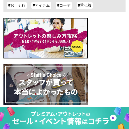
#おしゃれ
#アイテム
#コーデ
#重ね着