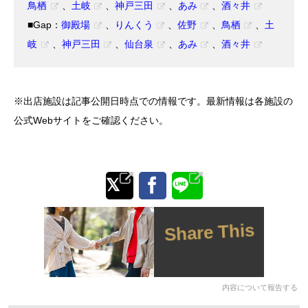
鳥栖
、
土岐
、
神戸三田
、
あみ
、
酒々井
■Gap：
御殿場
、
りんくう
、
佐野
、
鳥栖
、
土
岐
、
神戸三田
、
仙台泉
、
あみ
、
酒々井
※出店施設は記事公開日時点での情報です。最新情報は各施設の
公式Webサイトをご確認ください。
Share This
内容について報告する