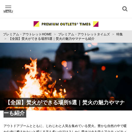
MENU
施設別に記事を探す
ジャンル別に記事を探す
プレミアム・アウトレットHOME
プレミアム・アウトレットタイムズ
特集
運営会社
【全国】焚火ができる場所5選｜焚火の魅力やマナーも紹介
利用規約
プライバシーポリシー
お問い合わせ
【全国】焚火ができる場所5選｜焚火の魅力やマナ
ーも紹介
アウトドアブームとともに、じわじわと人気を集めている焚火。豊かな自然の中で暖
かな炎に癒されたいと感じる方も多いのでは？しかし焚火は火を扱うアクティビティ