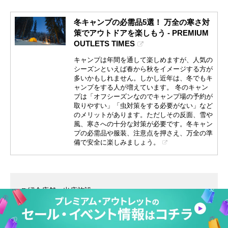
冬キャンプの必需品5選！ 万全の寒さ対
策でアウトドアを楽しもう - PREMIUM
OUTLETS TIMES
キャンプは年間を通して楽しめますが、人気の
シーズンといえば春から秋をイメージする方が
多いかもしれません。しかし近年は、冬でもキ
ャンプをする人が増えています。 冬のキャン
プは「オフシーズンなのでキャンプ場の予約が
取りやすい」「虫対策をする必要がない」など
のメリットがあります。ただしその反面、雪や
風、寒さへの十分な対策が必要です。冬キャン
プの必需品や服装、注意点を押さえ、万全の準
備で安全に楽しみましょう。
ご紹介店舗 出店施設
■Coleman：
御殿場
、
りんくう
、
佐野
、
鳥栖
、
土岐
、
酒々井