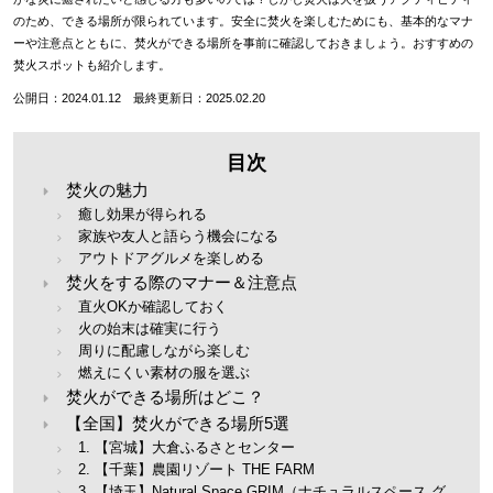
のため、できる場所が限られています。安全に焚火を楽しむためにも、基本的なマナ
ーや注意点とともに、焚火ができる場所を事前に確認しておきましょう。おすすめの
焚火スポットも紹介します。
公開日：2024.01.12 最終更新日：2025.02.20
目次
焚火の魅力
癒し効果が得られる
家族や友人と語らう機会になる
アウトドアグルメを楽しめる
焚火をする際のマナー＆注意点
直火OKか確認しておく
火の始末は確実に行う
周りに配慮しながら楽しむ
燃えにくい素材の服を選ぶ
焚火ができる場所はどこ？
【全国】焚火ができる場所5選
1. 【宮城】大倉ふるさとセンター
2. 【千葉】農園リゾート THE FARM
3. 【埼玉】Natural Space GRIM（ナチュラルスペース グ