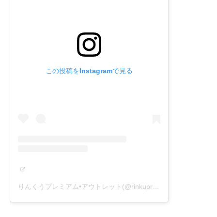
この投稿をInstagramで見る
りんくうプレミアム•アウトレット(@rinkupremiumoutlets)がシェアした投稿