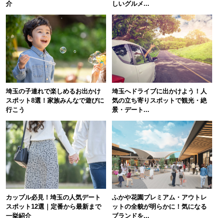
介
しいグルメ...
埼玉の子連れで楽しめるお出かけ
埼玉へドライブに出かけよう！人
スポット8選！家族みんなで遊びに
気の立ち寄りスポットで観光・絶
行こう
景・デート...
カップル必見！埼玉の人気デート
ふかや花園プレミアム・アウトレ
スポット12選｜定番から最新まで
ットの全貌が明らかに！気になる
一挙紹介
ブランドを...