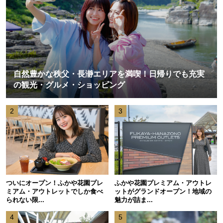
自然豊かな秩父・長瀞エリアを満喫！日帰りでも充実
の観光・グルメ・ショッピング
2
3
ついにオープン！ふかや花園プレ
ふかや花園プレミアム・アウトレ
ミアム・アウトレットでしか食べ
ットがグランドオープン！地域の
られない限...
魅力が詰ま...
4
5