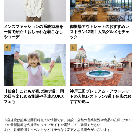
メンズファッションの系統13種を
御殿場アウトレットのおすすめレ
一覧で紹介！おしゃれな着こなし
ストラン12選！人気グルメをチェ
やコーデ...
ック
4
5
【仙台】こどもが喜ぶ遊び場！ 雨
神戸三田プレミアム・アウトレッ
の日も楽しめる施設や子連れOKカ
トの人気レストラン9選！各店のお
フェも
すすめ絶...
出店施設は記事公開日時点での情報です。施設・店舗の営業状況や商品の在庫につい
ての最新情報は各施設のウェブサイトや電話にてご確認ください。
また、営業時間やイベントなどは予告なく変更となる場合がございます。