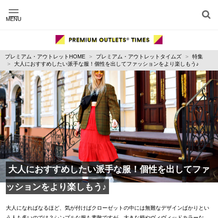
MENU
施設別に記事を探す
ジャンル別に記事を探す
プレミアム・アウトレットHOME
プレミアム・アウトレットタイムズ
特集
運営会社
大人におすすめしたい派手な服！個性を出してファッションをより楽しもう♪
利用規約
プライバシーポリシー
お問い合わせ
大人におすすめしたい派手な服！個性を出してファ
ッションをより楽しもう♪
大人になればなるほど、気が付けばクローゼットの中には無難なデザインばかりとい
う人も多いのでは？シンプルな服も素敵ですが、大きな柄やヴィヴィッドカラーな