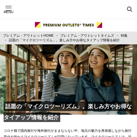
MENU
施設別に記事を探す
ジャンル別に記事を探す
プレミアム・アウトレットHOME
プレミアム・アウトレットタイムズ
特集
運営会社
話題の「マイクロツーリズム」。楽しみ方やお得なタイアップ情報を紹介
利用規約
プライバシーポリシー
お問い合わせ
話題の「マイクロツーリズム」。楽しみ方やお得な
タイアップ情報を紹介
コロナ禍で国内旅行や海外旅行がままならない中、地元の魅力を再発掘しながら旅行
気分を味わうマイクロツーリズムが話題になっています。マイクロツーリズムは、近