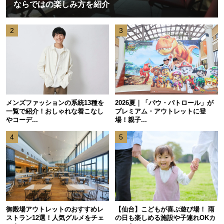
ならではの楽しみ方を紹介
2
3
メンズファッションの系統13種を
2026夏｜「パウ・パトロール」が
一覧で紹介！おしゃれな着こなし
プレミアム・アウトレットに登
やコーデ...
場！親子...
4
5
御殿場アウトレットのおすすめレ
【仙台】こどもが喜ぶ遊び場！ 雨
ストラン12選！人気グルメをチェ
の日も楽しめる施設や子連れOKカ