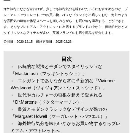
海外旅行になかなか行けず、少しでも旅行気分を味わいたい方におすすめなのが、プ
レミアム・アウトレットでのお買い物。様々なブランドが出店しており、海外のよう
な雰囲気の建物や休憩スペースを楽しみながら、お買い物を満喫することができま
す。そんなプレミアム・アウトレットに出店するブランドの中から、伝統的だけどス
タイリッシュなアイテムが多い、英国ブランドのお店や商品を紹介します。
公開日：2020.12.15 最終更新日：2025.02.23
目次
伝統的な製法とモダンでスタイリッシュな
「Mackintosh（マッキントッシュ）」
エレガントでありながら常に革新的な「Vivienne
Westwood（ヴィヴィアン・ウエストウッド）」
世代やカルチャーの垣根を超えて愛される
「Dr.Martens（ドクターマーチン）」
良質とモダンクラシックなデザインが魅力の
「Margaret Howell（マーガレット・ハウエル）」
海外旅行気分を味わいながらお買い物するならプレ
ミアム・アウトレットへ