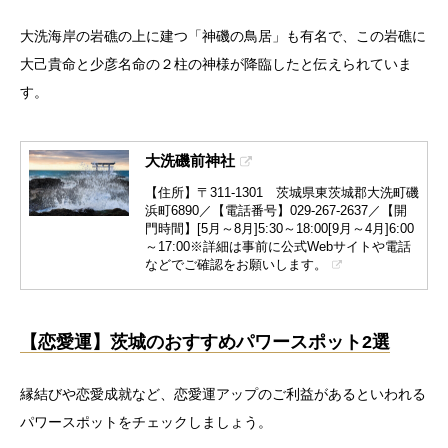
大洗海岸の岩礁の上に建つ「神磯の鳥居」も有名で、この岩礁に
大己貴命と少彦名命の２柱の神様が降臨したと伝えられていま
す。
大洗磯前神社
【住所】〒311-1301 茨城県東茨城郡大洗町磯
浜町6890／【電話番号】029-267-2637／【開
門時間】[5月～8月]5:30～18:00[9月～4月]6:00
～17:00※詳細は事前に公式Webサイトや電話
などでご確認をお願いします。
【恋愛運】茨城のおすすめパワースポット2選
縁結びや恋愛成就など、恋愛運アップのご利益があるといわれる
パワースポットをチェックしましょう。