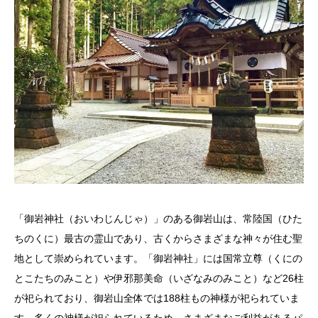
「御岩神社（おいわじんじゃ）」のある御岩山は、常陸国（ひた
ちのくに）最古の霊山であり、古くからさまざまな神々が住む聖
地として崇められています。「御岩神社」には国常立尊（くにの
とこたちのみこと）や伊邪那美命（いざなみのみこと）など26柱
が祀られており、御岩山全体では188柱もの神様が祀られていま