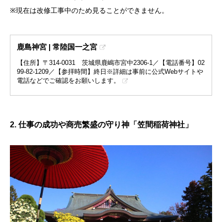
※現在は改修工事中のため見ることができません。
鹿島神宮 | 常陸国一之宮
【住所】〒314-0031 茨城県鹿嶋市宮中2306-1／【電話番号】02
99-82-1209／【参拝時間】終日※詳細は事前に公式Webサイトや
電話などでご確認をお願いします。
2. 仕事の成功や商売繁盛の守り神「笠間稲荷神社」