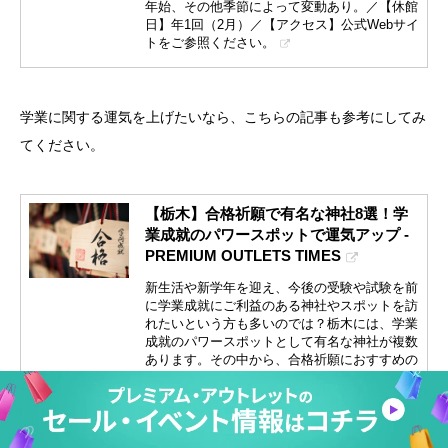
年始、その他季節によって変動あり。／【休館
日】年1回（2月）／【アクセス】公式Webサイ
トをご参照ください。
学業に関する運気を上げたいなら、こちらの記事も参考にしてみ
てください。
【栃木】合格祈願で有名な神社8選！学
業成就のパワースポットで運気アップ -
PREMIUM OUTLETS TIMES
新生活や新学年を迎え、今後の受験や試験を前
に学業成就にご利益のある神社やスポットを訪
れたいという方も多いのでは？栃木には、学業
成就のパワースポットとして有名な神社が複数
あります。その中から、合格祈願におすすめの
神社を8つピックアップしました！合格祈願に
欠かせないお守りが人気の神社も紹介します。