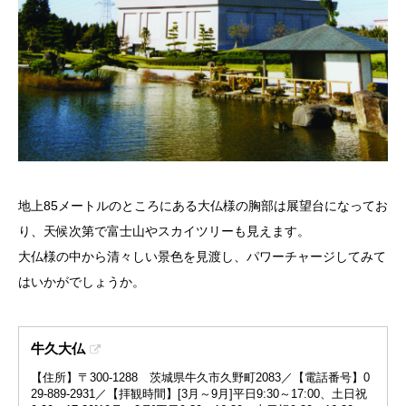
地上85メートルのところにある大仏様の胸部は展望台になってお
り、天候次第で富士山やスカイツリーも見えます。
大仏様の中から清々しい景色を見渡し、パワーチャージしてみて
はいかがでしょうか。
牛久大仏
【住所】〒300-1288 茨城県牛久市久野町2083／【電話番号】0
29-889-2931／【拝観時間】[3月～9月]平日9:30～17:00、土日祝