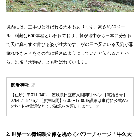
境内には、三本杉と呼ばれる大木もあります。高さ約50メート
ル、樹齢は600年程といわれており、幹が途中から三本に分かれ
て天に真っすぐ伸びる姿が壮大です。杉の三つ又にいる天狗が罪
穢れ多き人々をその先に通さぬようにしていたと伝わることか
ら、別名「天狗杉」とも呼ばれています。
御岩神社
【住所】〒311-0402 茨城県日立市入四間町752／【電話番号】
0294-21-8445／【参拝時間】6:00〜17:00※詳細は事前に公式We
bサイトや電話などでご確認をお願いします。
2. 世界一の青銅製立像を眺めてパワーチャージ「牛久大