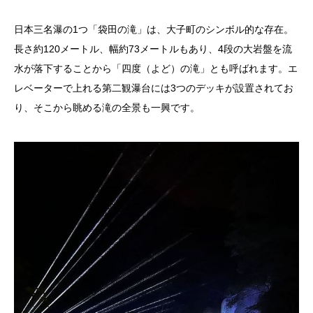
日本三名瀑の1つ「袋田の滝」は、大子町のシンボル的な存在。
長さ約120メートル、幅約73メートルもあり、4段の大岩盤を流
水が落下することから「四度（よど）の滝」とも呼ばれます。エ
レベーターで上れる第二観瀑台には3つのデッキが設置されてお
り、そこから眺める滝の全景も一興です。