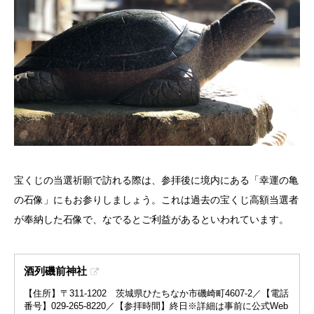
宝くじの当選祈願で訪れる際は、参拝後に境内にある「幸運の亀
の石像」にもお参りしましょう。これは過去の宝くじ高額当選者
が奉納した石像で、なでるとご利益があるといわれています。
酒列磯前神社
【住所】〒311-1202 茨城県ひたちなか市磯崎町4607-2／【電話
番号】029-265-8220／【参拝時間】終日※詳細は事前に公式Web