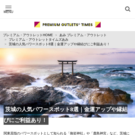
MENU
施設別に記事を探す
ジャンル別に記事を探す
プレミアム・アウトレットHOME
あみ プレミアム・アウトレット
運営会社
プレミアム・アウトレットタイムズあみ
利用規約
茨城の人気パワースポット8選｜金運アップや縁結びにご利益あり！
プライバシーポリシー
お問い合わせ
茨城の人気パワースポット8選｜金運アップや縁結
びにご利益あり！
関東屈指のパワースポットとして知られる「御岩神社」や「鹿島神宮」など、茨城に