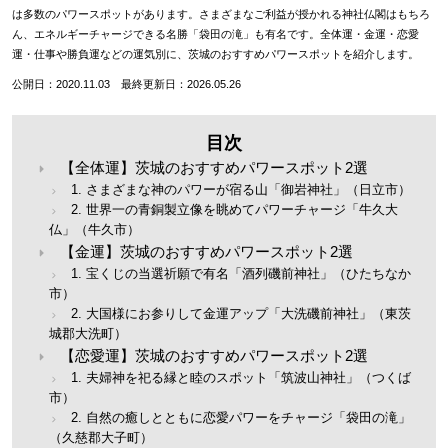
は多数のパワースポットがあります。さまざまなご利益が授かれる神社仏閣はもちろ
ん、エネルギーチャージできる名勝「袋田の滝」も有名です。全体運・金運・恋愛
運・仕事や勝負運などの運気別に、茨城のおすすめパワースポットを紹介します。
公開日：2020.11.03 最終更新日：2026.05.26
目次
【全体運】茨城のおすすめパワースポット2選
1. さまざまな神のパワーが宿る山「御岩神社」（日立市）
2. 世界一の青銅製立像を眺めてパワーチャージ「牛久大
仏」（牛久市）
【金運】茨城のおすすめパワースポット2選
1. 宝くじの当選祈願で有名「酒列磯前神社」（ひたちなか
市）
2. 大国様にお参りして金運アップ「大洗磯前神社」（東茨
城郡大洗町）
【恋愛運】茨城のおすすめパワースポット2選
1. 夫婦神を祀る縁と睦のスポット「筑波山神社」（つくば
市）
2. 自然の癒しとともに恋愛パワーをチャージ「袋田の滝」
（久慈郡大子町）