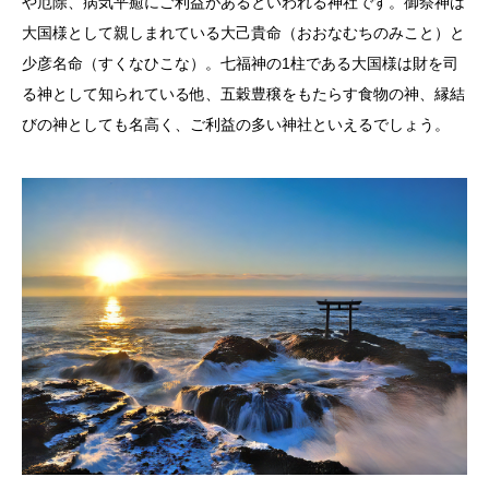
や厄除、病気平癒にご利益があるといわれる神社です。御祭神は
大国様として親しまれている大己貴命（おおなむちのみこと）と
少彦名命（すくなひこな）。七福神の1柱である大国様は財を司
る神として知られている他、五穀豊穣をもたらす食物の神、縁結
びの神としても名高く、ご利益の多い神社といえるでしょう。