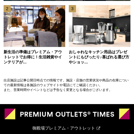
2
3
新生活の準備はプレミアム・アウ
おしゃれなキッチン用品はプレゼ
トレットでお得に！生活雑貨やイ
ントにもぴったり♪喜ばれる選び方
ンテリアが...
やショッ...
出店施設は記事公開日時点での情報です。施設・店舗の営業状況や商品の在庫につい
ての最新情報は各施設のウェブサイトや電話にてご確認ください。
また、営業時間やイベントなどは予告なく変更となる場合がございます。
御殿場プレミアム・アウトレット