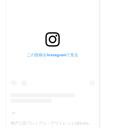
この投稿をInstagramで見る
神戸三田プレミアム・アウトレット(@kobesandapremiumoutlets)がシェアした投稿