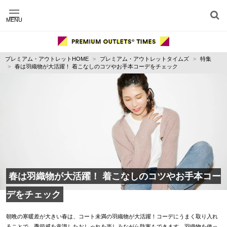
MENU
施設別に記事を探す
ジャンル別に記事を探す
プレミアム・アウトレットHOME
プレミアム・アウトレットタイムズ
特集
運営会社
春は羽織物が大活躍！ 着こなしのコツやお手本コーデをチェック
利用規約
プライバシーポリシー
お問い合わせ
春は羽織物が大活躍！ 着こなしのコツやお手本コー
デをチェック
朝晩の寒暖差が大きい春は、コート未満の羽織物が大活躍！コーデにうまく取り入れ
ることで、季節感を意識したおしゃれを楽しみながら防寒もできます。羽織物を使っ