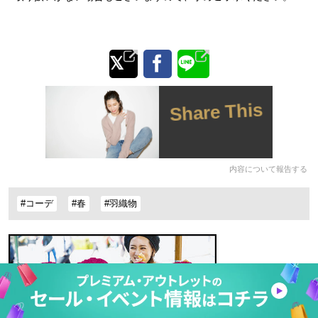
Share This
内容について報告する
#コーデ
#春
#羽織物