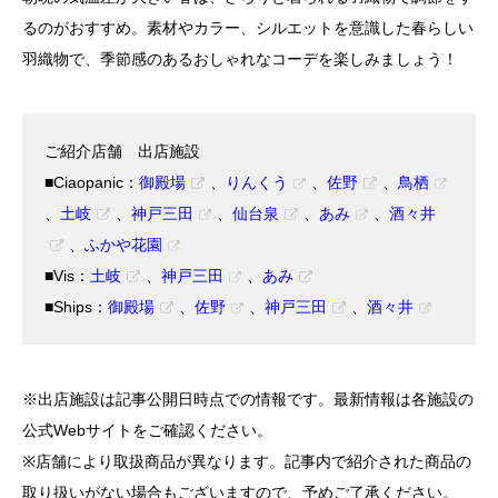
るのがおすすめ。素材やカラー、シルエットを意識した春らしい
羽織物で、季節感のあるおしゃれなコーデを楽しみましょう！
ご紹介店舗 出店施設
■Ciaopanic：
御殿場
、
りんくう
、
佐野
、
鳥栖
、
土岐
、
神戸三田
、
仙台泉
、
あみ
、
酒々井
、
ふかや花園
■Vis：
土岐
、
神戸三田
、
あみ
■Ships：
御殿場
、
佐野
、
神戸三田
、
酒々井
※出店施設は記事公開日時点での情報です。最新情報は各施設の
公式Webサイトをご確認ください。
※店舗により取扱商品が異なります。記事内で紹介された商品の
取り扱いがない場合もございますので、予めご了承ください。