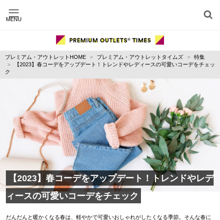
MENU
施設別に記事を探す
ジャンル別に記事を探す
プレミアム・アウトレットHOME
プレミアム・アウトレットタイムズ
特集
運営会社
【2023】春コーデをアップデート！トレンドやレディースの可愛いコーデをチェッ
利用規約
ク
プライバシーポリシー
お問い合わせ
【2023】春コーデをアップデート！トレンドやレデ
ィースの可愛いコーデをチェック
だんだんと暖かくなる春は、軽やかで可愛いおしゃれがしたくなる季節。そんな春に