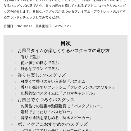
なるバスグッズの選び方や、日々の疲れを癒してくれるギフトにもぴったりのバスグ
ッズを紹介します。素敵なバスグッズが見つかるプレミアム・アウトレットのおすす
めブランドもチェックしてみてください！
公開日：2023.02.17 最終更新日：2025.02.23
目次
お風呂タイムが楽しくなるバスグッズの選び方
香りで選ぶ
使い勝手の良さで選ぶ
好きなブランドで選ぶ
香りを楽しむバスグッズ
可愛くて香りの良い入浴剤「バスボム」
香りと発汗でリフレッシュ「フレグランスバスソルト」
幻想的なバスタイムに「アロマキャンドル」
お風呂でくつろぐバスグッズ
お風呂での読書や動画鑑賞に「バスタブトレー」
湯船でまったり「バスピロー」
音楽や通話を楽しめる「防水スピーカー」
ボディケアにおすすめのバスグッズ
バブルバスでリッチに「シャワージェル」