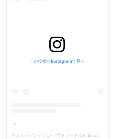
この投稿をInstagramで見る
りんくうプレミアム•アウトレット(@rinkupremiumoutlets)がシェアした投稿