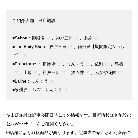
ご紹介店舗 出店施設
■Sabon：
御殿場
、
神戸三田
、
あみ
■The Body Shop：
神戸三田
、
仙台泉【期間限定ショッ
プ】
■Francfranc ：
御殿場
、
りんくう
、
佐野
、
鳥栖
、
土岐
、
神戸三田
、
酒々井
、
ふかや花園
■Laline：
りんくう
■泉州タオル館：
りんくう
※出店施設は記事公開日時点での情報です。最新情報は各施設の
公式Webサイトをご確認ください。
※店舗により取扱商品が異なります。記事内で紹介された商品の