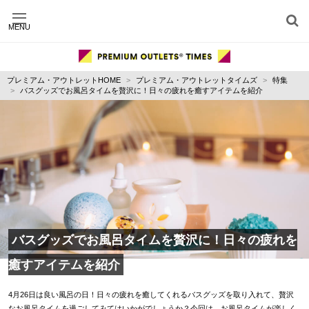
MENU
施設別に記事を探す
ジャンル別に記事を探す
プレミアム・アウトレットHOME
プレミアム・アウトレットタイムズ
特集
運営会社
バスグッズでお風呂タイムを贅沢に！日々の疲れを癒すアイテムを紹介
利用規約
プライバシーポリシー
お問い合わせ
バスグッズでお風呂タイムを贅沢に！日々の疲れを
癒すアイテムを紹介
4月26日は良い風呂の日！日々の疲れを癒してくれるバスグッズを取り入れて、贅沢
なお風呂タイムを過ごしてみてはいかがでしょうか？今回は、お風呂タイムが楽しく