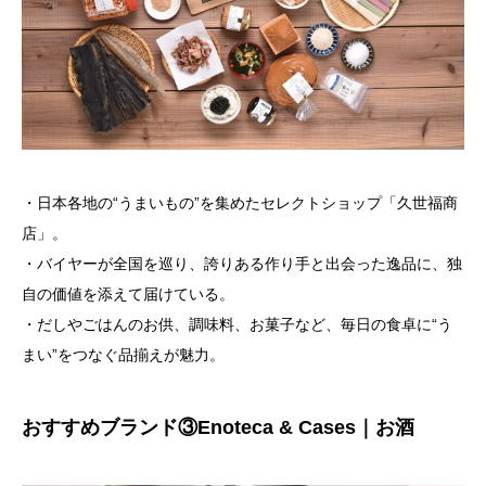
・日本各地の“うまいもの”を集めたセレクトショップ「久世福商
店」。
・バイヤーが全国を巡り、誇りある作り手と出会った逸品に、独
自の価値を添えて届けている。
・だしやごはんのお供、調味料、お菓子など、毎日の食卓に“う
まい”をつなぐ品揃えが魅力。
おすすめブランド③Enoteca & Cases｜お酒