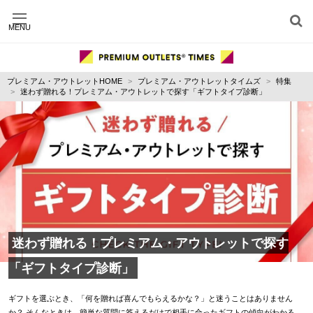
MENU
施設別に記事を探す
ジャンル別に記事を探す
プレミアム・アウトレットHOME
プレミアム・アウトレットタイムズ
特集
運営会社
迷わず贈れる！プレミアム・アウトレットで探す「ギフトタイプ診断」
利用規約
プライバシーポリシー
お問い合わせ
迷わず贈れる！プレミアム・アウトレットで探す
「ギフトタイプ診断」
ギフトを選ぶとき、「何を贈れば喜んでもらえるかな？」と迷うことはありません
か？ そんなときは、簡単な質問に答えるだけで相手に合ったギフトの傾向がわかる