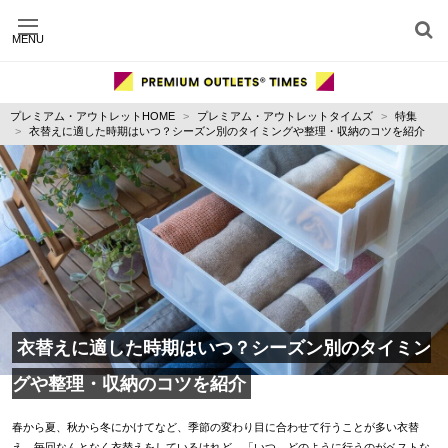
MENU
施設別に記事を探す
ジャンル別に記事を探す
プレミアム・アウトレットHOME
プレミアム・アウトレットタイムズ
特集
運営会社
衣替えに適した時期はいつ？シーズン別のタイミングや整理・収納のコツを紹介
利用規約
プライバシーポリシー
お問い合わせ
衣替えに適した時期はいつ？シーズン別のタイミン
グや整理・収納のコツを紹介
春から夏、秋から冬にかけてなど、季節の変わり目に合わせて行うことが多い衣替
え。毎回なんとなく衣替えをしているけれど、「いつ、どのように行うのがベストな