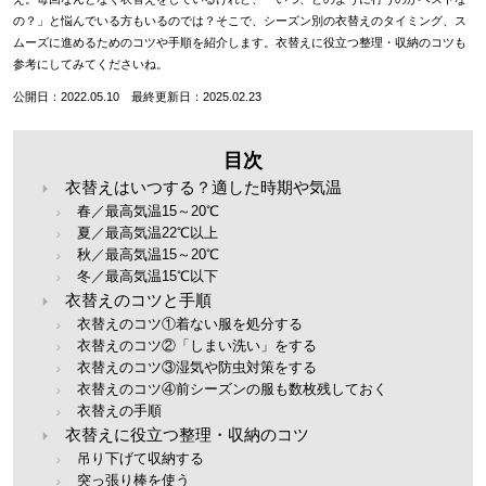
の？」と悩んでいる方もいるのでは？そこで、シーズン別の衣替えのタイミング、ス
ムーズに進めるためのコツや手順を紹介します。衣替えに役立つ整理・収納のコツも
参考にしてみてくださいね。
公開日：2022.05.10 最終更新日：2025.02.23
目次
衣替えはいつする？適した時期や気温
春／最高気温15～20℃
夏／最高気温22℃以上
秋／最高気温15～20℃
冬／最高気温15℃以下
衣替えのコツと手順
衣替えのコツ①着ない服を処分する
衣替えのコツ②「しまい洗い」をする
衣替えのコツ③湿気や防虫対策をする
衣替えのコツ④前シーズンの服も数枚残しておく
衣替えの手順
衣替えに役立つ整理・収納のコツ
吊り下げて収納する
突っ張り棒を使う