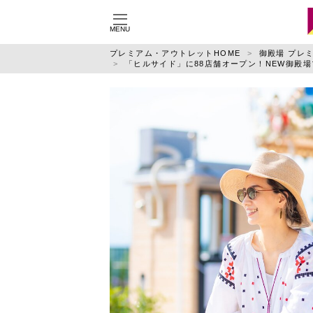
MENU
施設別に記事を探す
ジ
プレミアム・アウトレットHOME
御殿場 プレ
「ヒルサイド」に88店舗オープン！NEW御殿
御殿場
りんくう
佐野
鳥栖
土岐
神戸三田
仙台泉
あみ
酒々井
ふかや花園
特集
運営会社
利