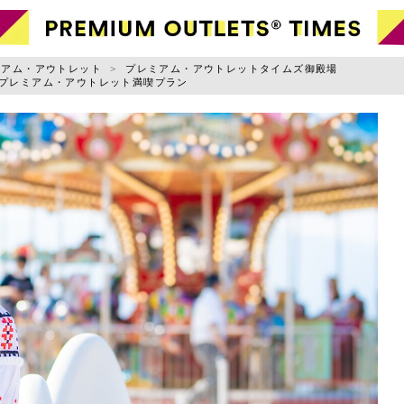
ャンル別に記事を探す
ミアム・アウトレット
プレミアム・アウトレットタイムズ御殿場
場プレミアム・アウトレット満喫プラン
ファッション
小物
お出かけ
ライフスタイル
スポーツ・アウトドア
グルメ
ニュース
用規約