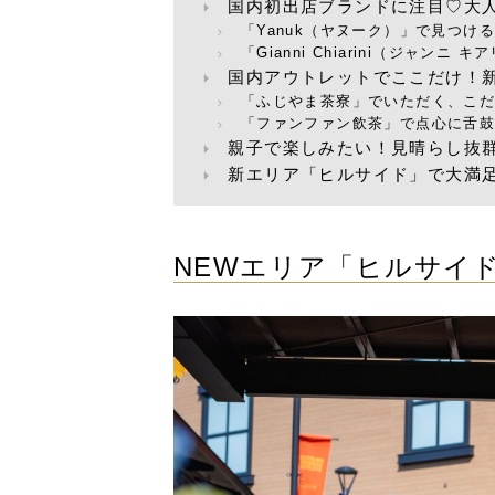
国内初出店ブランドに注目♡大
「Yanuk（ヤヌーク）」で見つけ
「Gianni Chiarini（ジャン
国内アウトレットでここだけ！
「ふじやま茶寮」でいただく、こ
「ファンファン飲茶」で点心に舌
親子で楽しみたい！見晴らし抜
新エリア「ヒルサイド」で大満
NEWエリア「ヒルサイ