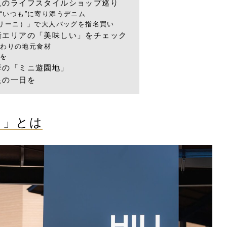
人のライフスタイルショップ巡り
る“いつも”に寄り添うデニム
ニ キアリーニ）」で大人バッグを指名買い
新エリアの「美味しい」をチェック
だわりの地元食材
鼓を
群の「ミニ遊園地」
足の一日を
ド」とは