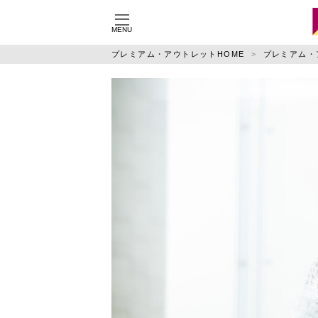
MENU
施設別に記事を探す
ジ
プレミアム・アウトレットHOME
プレミアム・
御殿場
りんくう
佐野
鳥栖
土岐
神戸三田
仙台泉
あみ
酒々井
ふかや花園
特集
運営会社
利