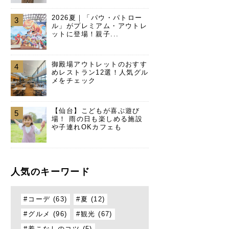
2026夏｜「パウ・パトロー
3
ル」がプレミアム・アウトレ
ットに登場！親子...
御殿場アウトレットのおすす
4
めレストラン12選！人気グル
メをチェック
【仙台】こどもが喜ぶ遊び
5
場！ 雨の日も楽しめる施設
や子連れOKカフェも
人気のキーワード
コーデ (63)
夏 (12)
グルメ (96)
観光 (67)