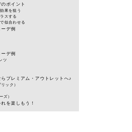
デのポイント
顔効果を狙う
プラスする
ジで似合わせる
コーデ例
コーデ例
ンツ
ならプレミアム・アウトレットへ♪
パブリック）
ローズ）
ゃれを楽しもう！