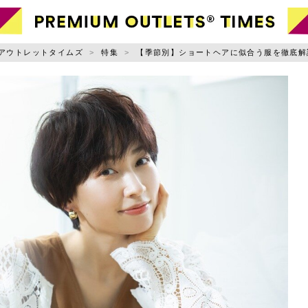
ャンル別に記事を探す
アウトレットタイムズ
特集
【季節別】ショートヘアに似合う服を徹底解
ファッション
小物
お出かけ
ライフスタイル
スポーツ・アウトドア
グルメ
ニュース
用規約