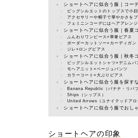
ショートヘアに似合う服｜コー
ビッグシルエットのトップスで小
アクセサリーや帽子で華やかさを
フェミニンコーデにはヘアアレン
ショートヘアに似合う服｜春夏
ふんわりワンピース×華奢ピアス
ボーダーカットソー×カーディガン
ジレ×ロングピアス
ショートヘアに似合う服｜秋冬
ビッグシルエットシャツ×デニムパ
モヘアニット×ベージュパンツ
カラーコート×大ぶりピアス
ショートヘアに似合う服を探す
Banana Republic（バナナ・リ
Ships（シップス）
United Arrows（ユナイテッドア
ショートヘアに似合う服でおし
ショートヘアの印象