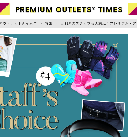
ャンル別に記事を探す
アウトレットタイムズ
特集
目利きのスタッフも大満足！プレミアム・ア
ファッション
小物
お出かけ
ライフスタイル
スポーツ・アウトドア
グルメ
ニュース
用規約