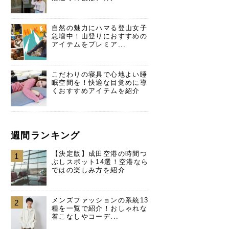
自然の魅力にハマる登山女子
急増中！山登りにおすすめの
アイテムをプレミア...
こだわりの寝具で心地よい睡
眠空間を！快適な目覚めに導
くおすすめアイテムを紹介
週間ランキング
【決定版】成田空港の時間つ
1
ぶしスポット14選！空港なら
ではの楽しみ方を紹介
メンズファッションの系統13
2
種を一覧で紹介！おしゃれな
着こなしやコーデ...