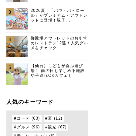
2026夏｜「パウ・パトロー
3
ル」がプレミアム・アウトレ
ットに登場！親子...
御殿場アウトレットのおすす
4
めレストラン12選！人気グル
メをチェック
【仙台】こどもが喜ぶ遊び
5
場！ 雨の日も楽しめる施設
や子連れOKカフェも
人気のキーワード
コーデ (63)
夏 (12)
グルメ (96)
観光 (67)