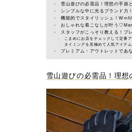
雪山遊びの必需品！理想の手袋
シンプルな中に光るブランド力！M
機能的でスタイリッシュ！Wｍf
おしゃれな着こなしが叶う♡Marc 
スタッフがこっそり教える！プ
こまめにお店をチェックして定番ア
タイミングを見極めて人気アイテ
プレミアム・アウトレットであな
雪山遊びの必需品！理想