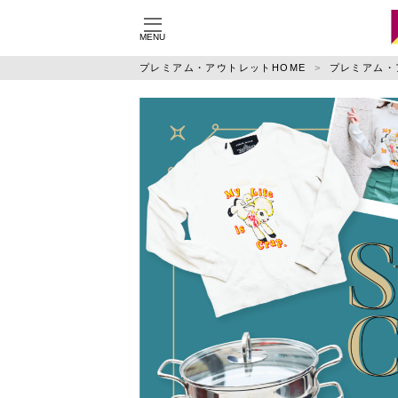
MENU
施設別に記事を探す
ジ
プレミアム・アウトレットHOME
プレミアム・
御殿場
りんくう
佐野
鳥栖
土岐
神戸三田
仙台泉
あみ
酒々井
ふかや花園
特集
運営会社
利