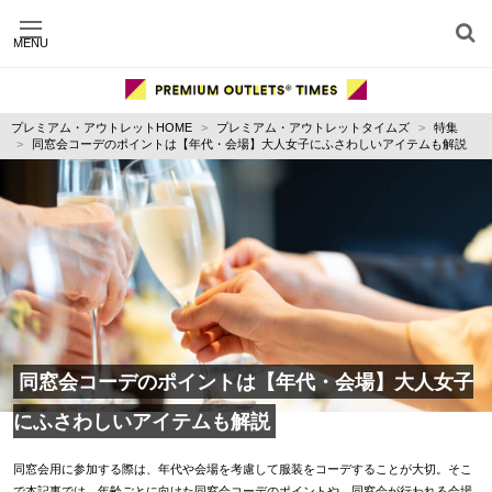
MENU
施設別に記事を探す
ジャンル別に記事を探す
プレミアム・アウトレットHOME
プレミアム・アウトレットタイムズ
特集
運営会社
同窓会コーデのポイントは【年代・会場】大人女子にふさわしいアイテムも解説
利用規約
プライバシーポリシー
お問い合わせ
同窓会コーデのポイントは【年代・会場】大人女子
にふさわしいアイテムも解説
同窓会用に参加する際は、年代や会場を考慮して服装をコーデすることが大切。そこ
で本記事では、年齢ごとに向けた同窓会コーデのポイントや、同窓会が行われる会場