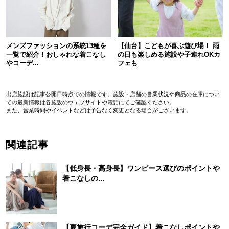
メンズファッションの系統13種を
【仙台】こどもが喜ぶ遊び場！ 雨
一覧で紹介！おしゃれな着こなし
の日も楽しめる施設や子連れOKカ
やコーデ...
フェも
出店施設は記事公開日時点での情報です。施設・店舗の営業状況や商品の在庫につい
ての最新情報は各施設のウェブサイトや電話にてご確認ください。
また、営業時間やイベントなどは予告なく変更となる場合がございます。
関連記事
【低身長・高身長】ワンピース選びのポイントや
着こなしの...
【夏旅行コーデ完全ガイド】着こなしポイントや