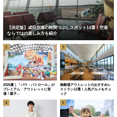
【決定版】成田空港の時間つぶしスポット14選！空港
ならではの楽しみ方を紹介
2
3
2026夏｜「パウ・パトロール」が
御殿場アウトレットのおすすめレ
プレミアム・アウトレットに登
ストラン12選！人気グルメをチェ
場！親子...
ック
4
5