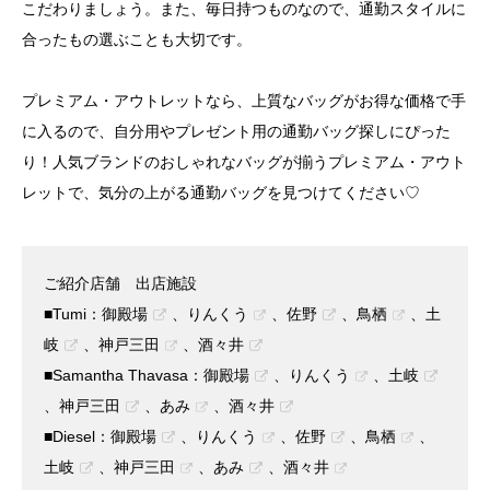
こだわりましょう。また、毎日持つものなので、通勤スタイルに
合ったもの選ぶことも大切です。
プレミアム・アウトレットなら、上質なバッグがお得な価格で手
に入るので、自分用やプレゼント用の通勤バッグ探しにぴった
り！人気ブランドのおしゃれなバッグが揃うプレミアム・アウト
レットで、気分の上がる通勤バッグを見つけてください♡
ご紹介店舗 出店施設
■Tumi：
御殿場
、
りんくう
、
佐野
、
鳥栖
、
土
岐
、
神戸三田
、
酒々井
■Samantha Thavasa：
御殿場
、
りんくう
、
土岐
、
神戸三田
、
あみ
、
酒々井
■Diesel：
御殿場
、
りんくう
、
佐野
、
鳥栖
、
土岐
、
神戸三田
、
あみ
、
酒々井