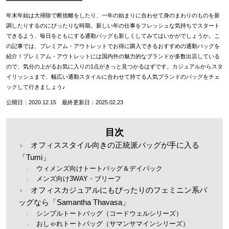
年末年始は大掃除で断捨離をしたり、一年の始まりに合わせて身のまわりのものを新
調したりするのにぴったりな時期。新しい年の仕事をフレッシュな気持ちでスタート
できるよう、毎日をともにする通勤バッグも新しくしてみてはいかがでしょうか。こ
の記事では、プレミアム・アウトレットでお得に購入できるおすすめの通勤バッグを
紹介！プレミアム・アウトレットには国内外の魅力的なブランドが多数出店している
ので、気分の上がるお気に入りの1点がきっと見つかるはずです。カジュアルからスタ
イリッシュまで、幅広い通勤スタイルに合わせて持てる人気ブランドのバッグをチェ
ックして行きましょう♪
公開日：2020.12.15 最終更新日：2025.02.23
目次
オフィススタイル向きの正統派バッグが手に入る
「Tumi」
ウィメンズ向けトートバッグ＆デイパック
メンズ向け3WAY・ブリーフ
オフィスカジュアルにもぴったりのフェミニン系バ
ッグなら「Samantha Thavasa」
シンプルトートバッグ（コードウェルシリーズ）
おしゃれトートバッグ（サマンサマインシリーズ）