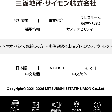
プレスルーム
会社概要
事業紹介
（取材・撮影）
採用情報
サステナビリティ
ト
電車・バスでお越しの方
多治見駅⇔土岐プレミアム・アウトレット
日本語
ENGLISH
한국어
中文繁體
中文简体
Copyright©
2021-2026
MITSUBISHI ESTATE・SIMON Co.,Ltd.
ショップ
マップ
最新情報
アクセス
インフォ