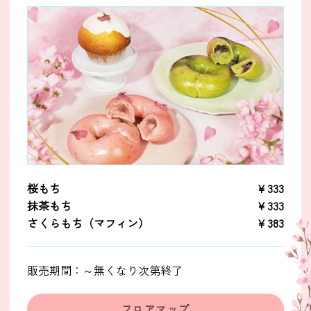
桜もち
￥333
抹茶もち
￥333
さくらもち（マフィン）
￥383
販売期間：～無くなり次第終了
フロアマップ