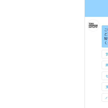
ご
ど
短
く