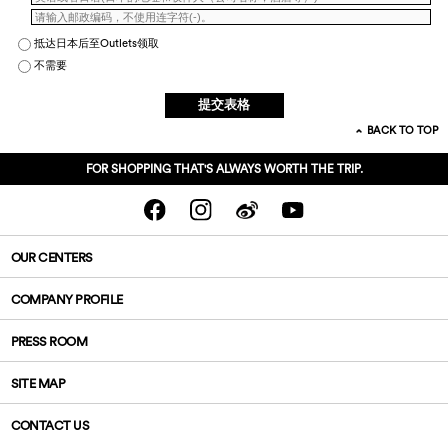
抵达日本后至Outlets领取
不需要
BACK TO TOP
FOR SHOPPING THAT'S ALWAYS WORTH THE TRIP.
OUR CENTERS
COMPANY PROFILE
PRESS ROOM
SITE MAP
CONTACT US